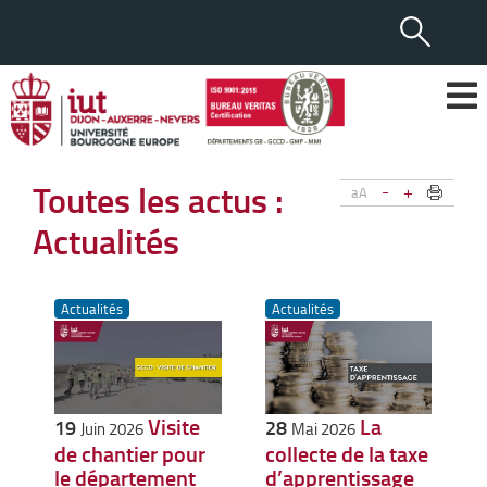
Toutes les actus :
-
+
aA
Actualités
Actualités
Actualités
Visite
La
19
28
Juin 2026
Mai 2026
de chantier pour
collecte de la taxe
le département
d’apprentissage