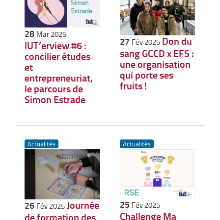
28
Mar 2025
Don du
27
Fév 2025
IUT’erview #6 :
sang GCCD x EFS :
concilier études
une organisation
et
qui porte ses
entrepreneuriat,
fruits !
le parcours de
Simon Estrade
Actualités
Actualités
25
Journée
26
Fév 2025
Fév 2025
Challenge Ma
de formation des