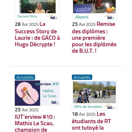
La
Remise
28
25
Avr 2025
Avr 2025
Success Story de
des diplômes :
Laurie : de GACO à
une première
Hugo Décrypte !
pour les diplômés
de B.U.T. !
Actualités
Actualités
25
Avr 2025
Les
18
Avr 2025
IUT’erview #10 :
étudiants de RT
Mathis Le Scao,
ont tutoyé la
champion de