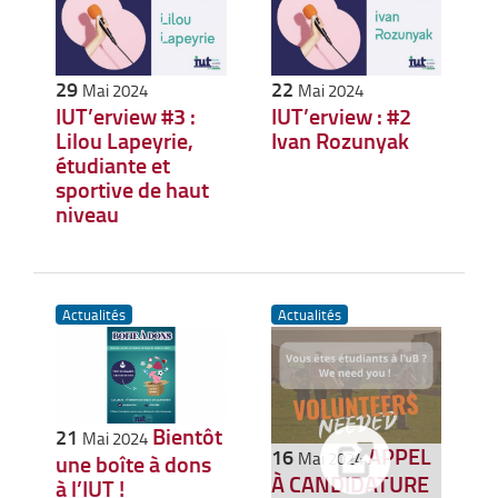
29
22
Mai 2024
Mai 2024
IUT’erview #3 :
IUT’erview : #2
Lilou Lapeyrie,
Ivan Rozunyak
étudiante et
sportive de haut
niveau
Actualités
Actualités
Bientôt
21
Mai 2024
APPEL
16
Mai 2024
une boîte à dons
À CANDIDATURE
à l’IUT !