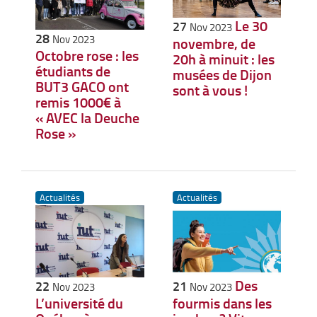
Le 30
27
Nov 2023
28
Nov 2023
novembre, de
Octobre rose : les
20h à minuit : les
étudiants de
musées de Dijon
BUT3 GACO ont
sont à vous !
remis 1000€ à
« AVEC la Deuche
Rose »
Actualités
Actualités
Des
22
21
Nov 2023
Nov 2023
L’université du
fourmis dans les