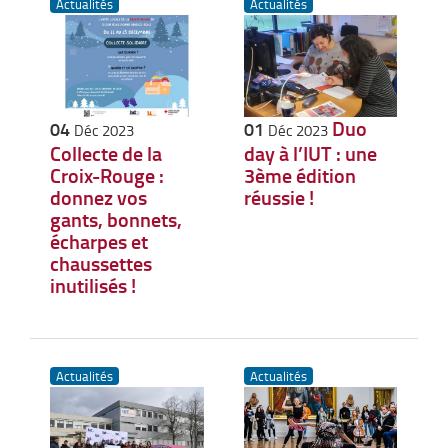
Actualités
Actualités
Duo
04
01
Déc 2023
Déc 2023
Collecte de la
day à l’IUT : une
Croix-Rouge :
3ème édition
donnez vos
réussie !
gants, bonnets,
écharpes et
chaussettes
inutilisés !
Actualités
Actualités