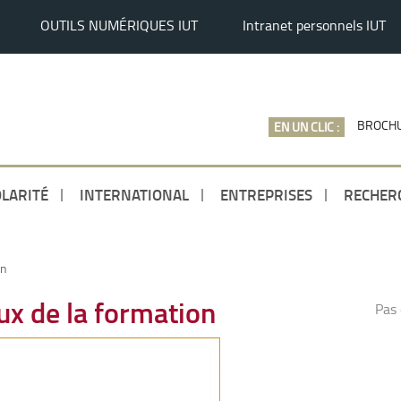
OUTILS NUMÉRIQUES IUT
Intranet personnels IUT
BROCHU
EN UN CLIC :
LARITÉ
INTERNATIONAL
ENTREPRISES
RECHER
on
x de la formation
Pas