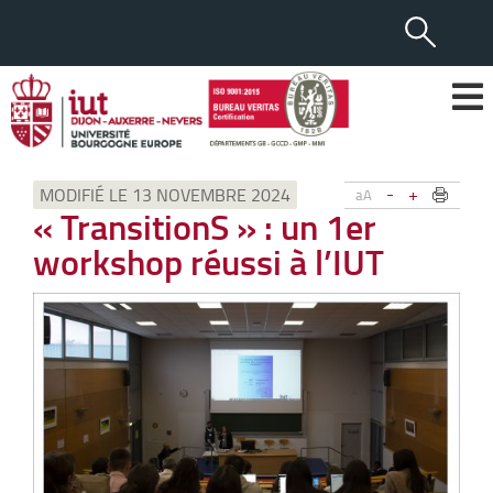
-
+
MODIFIÉ LE 13 NOVEMBRE 2024
aA
« TransitionS » : un 1er
workshop réussi à l’IUT