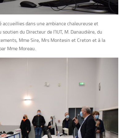
té accueillies dans une ambiance chaleureuse et
 soutien du Directeur de l’IUT, M. Danaudière, du
tements, Mme Sire, Mrs Montesin et Creton et à la
e par Mme Moreau.