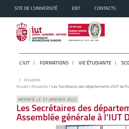
SITE DE L’UNIVERSITÉ
ENT
CONTACTS
L’IUT
FORMATIONS
VIE ÉTUDIANTE
SCO
/
Actualités
Accueil
/
Actualités
/
Les Secrétaires des départements d’IUT de Fr
MODIFIÉ LE 31 JANVIER 2022
Les Secrétaires des départe
Assemblée générale à l’IUT 