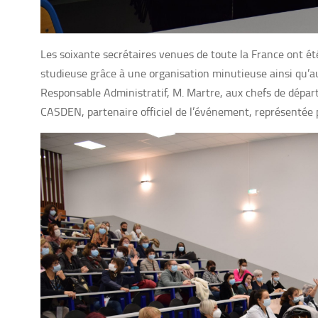
Les soixante secrétaires venues de toute la France ont é
studieuse grâce à une organisation minutieuse ainsi qu’au
Responsable Administratif, M. Martre, aux chefs de dépar
CASDEN, partenaire officiel de l’événement, représenté