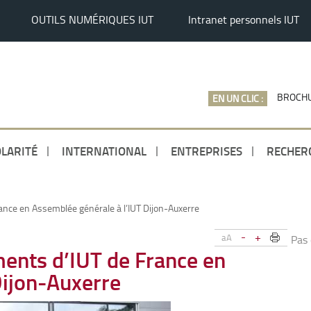
OUTILS NUMÉRIQUES IUT
Intranet personnels IUT
BROCHU
EN UN CLIC :
LARITÉ
INTERNATIONAL
ENTREPRISES
RECHER
ance en Assemblée générale à l’IUT Dijon-Auxerre
-
+
aA
Pas
ments d’IUT de France en
Dijon-Auxerre