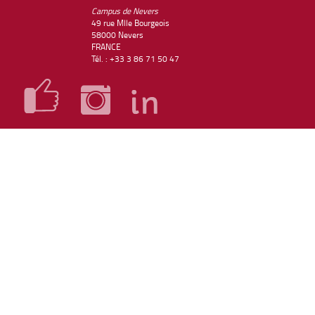
Campus de Nevers
49 rue Mlle Bourgeois
58000 Nevers
FRANCE
Tél. : +33 3 86 71 50 47