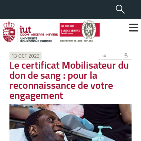
-
+
13 OCT 2023
aA
Le certificat Mobilisateur du
don de sang : pour la
reconnaissance de votre
engagement