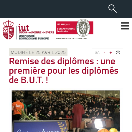
-
+
MODIFIÉ LE 25 AVRIL 2025
aA
Remise des diplômes : une
première pour les diplômés
de B.U.T. !