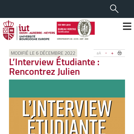
-
+
MODIFIÉ LE 6 DÉCEMBRE 2022
aA
L’Interview Étudiante :
Rencontrez Julien