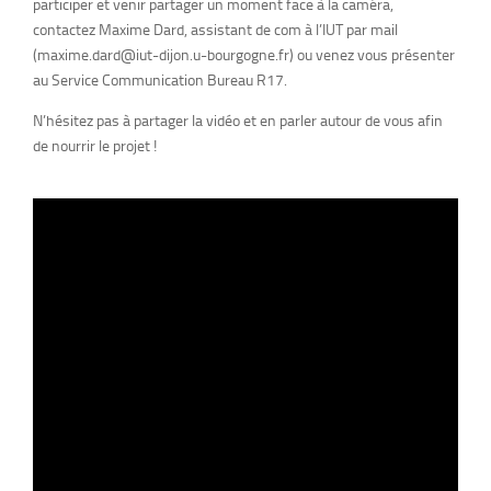
participer et venir partager un moment face à la caméra,
contactez Maxime Dard, assistant de com à l’IUT par mail
(maxime.dard@iut-dijon.u-bourgogne.fr) ou venez vous présenter
au Service Communication Bureau R17.
N’hésitez pas à partager la vidéo et en parler autour de vous afin
de nourrir le projet !
Lecteur
vidéo