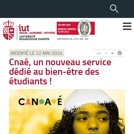
-
+
MODIFIÉ LE 22 MAI 2024
aA
Cnaé, un nouveau service
dédié au bien-être des
étudiants !