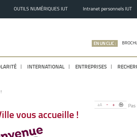
OUTILS NUMÉRIQUES IUT
Intranet personnels IUT
BROCHU
EN UN CLIC :
LARITÉ
INTERNATIONAL
ENTREPRISES
RECHER
!
-
+
aA
Pas
lle vous accueille !