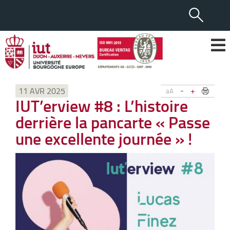
-
+
11 AVR 2025
aA
IUT’erview #8 : L’histoire
derrière la pancarte « Passe
une excellente journée » !