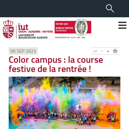
-
+
06 SEP 2023
aA
Color campus : la course
festive de la rentrée !