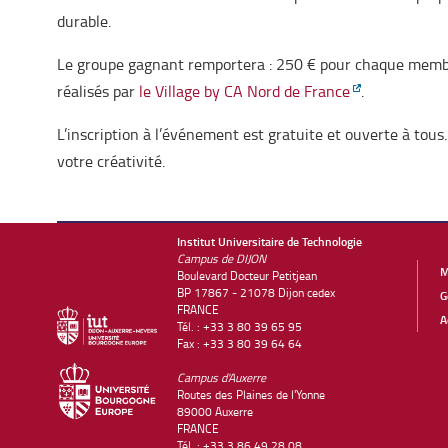
durable
.
Le groupe gagnant remportera : 250 € pour chaque membre
réalisés par
le Village by CA Nord de France
.
L’inscription à l’événement est gratuite et ouverte à tous
votre créativité.
Institut Universitaire de Technologie
Campus de DIJON
M
Boulevard Docteur Petitjean
BP 17867 - 21078 Dijon cedex
G
FRANCE
A
Tél. : +33 3 80 39 65 95
Fax : +33 3 80 39 64 64
Campus d'Auxerre
Routes des Plaines de l'Yonne
89000 Auxerre
FRANCE
Tél. : +33 3 86 49 28 08