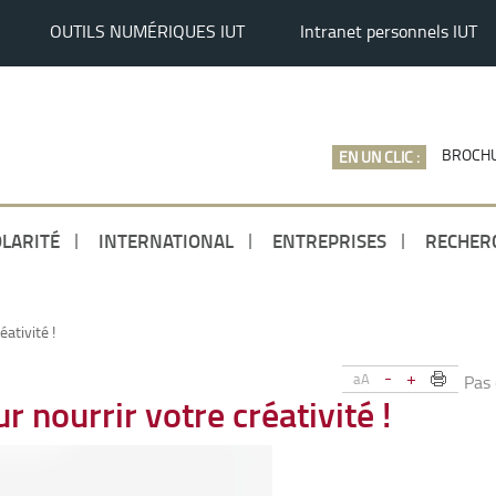
OUTILS NUMÉRIQUES IUT
Intranet personnels IUT
BROCHU
EN UN CLIC :
LARITÉ
INTERNATIONAL
ENTREPRISES
RECHER
ativité !
-
+
aA
Pas
r nourrir votre créativité !