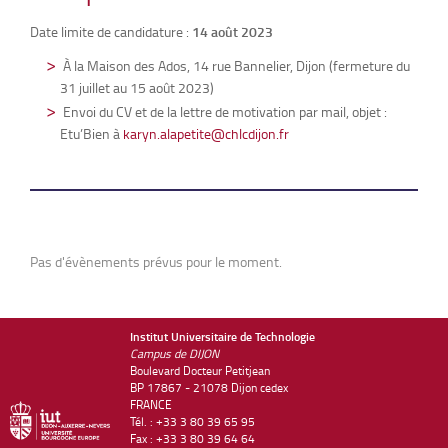
Date limite de candidature :
14 août 2023
À la Maison des Ados, 14 rue Bannelier, Dijon (fermeture du
31 juillet au 15 août 2023)
Envoi du CV et de la lettre de motivation par mail, objet :
Etu’Bien à
karyn.alapetite@chlcdijon.fr
Pas d'évènements prévus pour le moment.
Institut Universitaire de Technologie
Campus de DIJON
Boulevard Docteur Petitjean
BP 17867 - 21078 Dijon cedex
FRANCE
Tél. : +33 3 80 39 65 95
Fax : +33 3 80 39 64 64