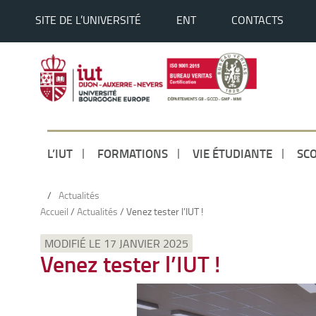
SITE DE L’UNIVERSITÉ
ENT
CONTACTS
L’IUT
FORMATIONS
VIE ÉTUDIANTE
SCO
/
Actualités
Accueil
/
Actualités
/
Venez tester l’IUT !
MODIFIÉ LE 17 JANVIER 2025
Venez tester l’IUT !