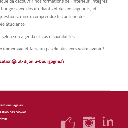
ique de découvrir nos formations de l’intérieur. Intégrez
échangez avec des étudiants et des enseignants, et
s questions, mieux comprendre le contenu des
ie étudiante.
 selon son agenda et vos disponibilités.
 immersive et faire un pas de plus vers votre avenir !
ation@iut-dijon.u-bourgogne.fr
entions légales
estion des cookies
dmin