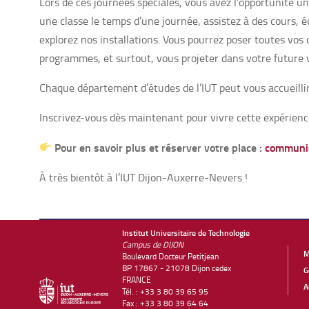
Lors de ces journées spéciales, vous avez l’opportunité un
une classe le temps d’une journée, assistez à des cours, 
explorez nos installations. Vous pourrez poser toutes vo
programmes, et surtout, vous projeter dans votre future v
Chaque département d’études de l’IUT peut vous accueillir
Inscrivez-vous dès maintenant pour vivre cette expérience
Pour en savoir plus et réserver votre place :
communic
À très bientôt à l’IUT Dijon-Auxerre-Nevers !
Institut Universitaire de Technologie
Campus de DIJON
M
Boulevard Docteur Petitjean
BP 17867 - 21078 Dijon cedex
G
FRANCE
A
Tél. : +33 3 80 39 65 95
Fax : +33 3 80 39 64 64