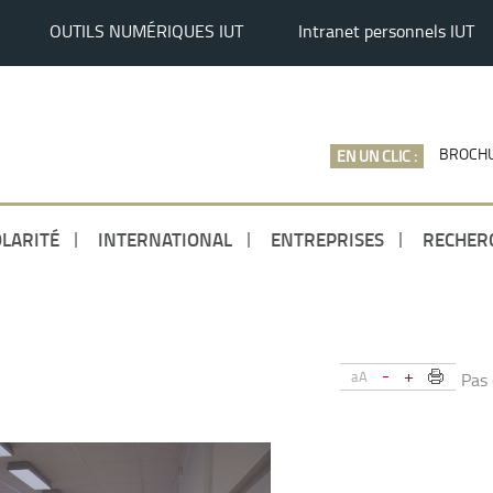
OUTILS NUMÉRIQUES IUT
Intranet personnels IUT
BROCHU
EN UN CLIC :
LARITÉ
INTERNATIONAL
ENTREPRISES
RECHER
-
+
aA
Pas