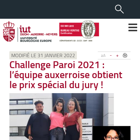
-
+
MODIFIÉ LE 31 JANVIER 2022
aA
Challenge Paroi 2021 :
l’équipe auxerroise obtient
le prix spécial du jury !