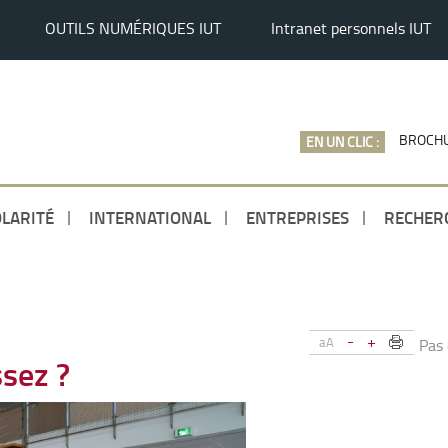
OUTILS NUMÉRIQUES IUT
Intranet personnels IUT
BROCHU
EN UN CLIC :
LARITÉ
INTERNATIONAL
ENTREPRISES
RECHER
-
+
aA
Pas
ssez ?