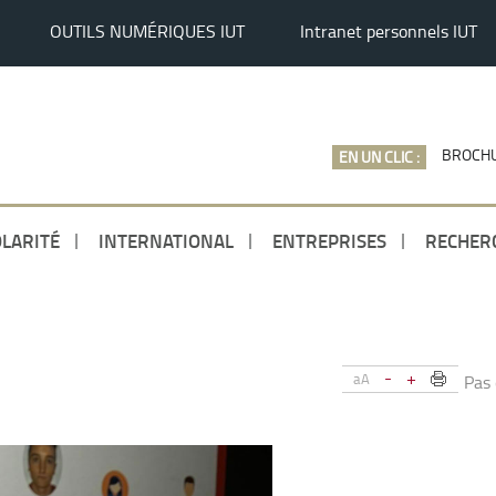
OUTILS NUMÉRIQUES IUT
Intranet personnels IUT
BROCHU
EN UN CLIC :
LARITÉ
INTERNATIONAL
ENTREPRISES
RECHER
-
+
aA
Pas