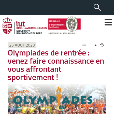
-
+
25 AOÛT 2023
aA
Olympiades de rentrée :
venez faire connaissance en
vous affrontant
sportivement !