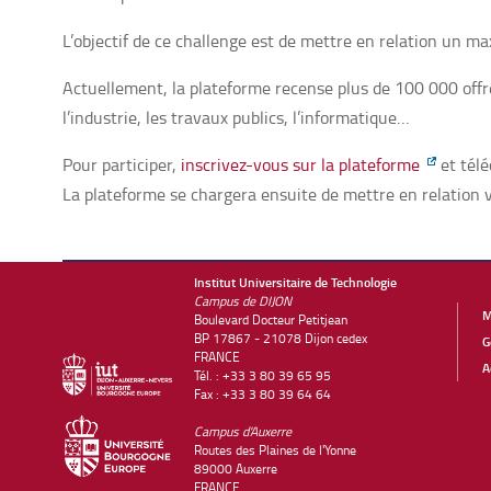
L’objectif de ce challenge est de mettre en relation un m
Actuellement, la plateforme recense plus de 100 000 offre
l’industrie, les travaux publics, l’informatique…
Pour participer,
inscrivez-vous sur la plateforme
et télé
La plateforme se chargera ensuite de mettre en relation v
Institut Universitaire de Technologie
Campus de DIJON
M
Boulevard Docteur Petitjean
BP 17867 - 21078 Dijon cedex
G
FRANCE
A
Tél. : +33 3 80 39 65 95
Fax : +33 3 80 39 64 64
Campus d'Auxerre
Routes des Plaines de l'Yonne
89000 Auxerre
FRANCE