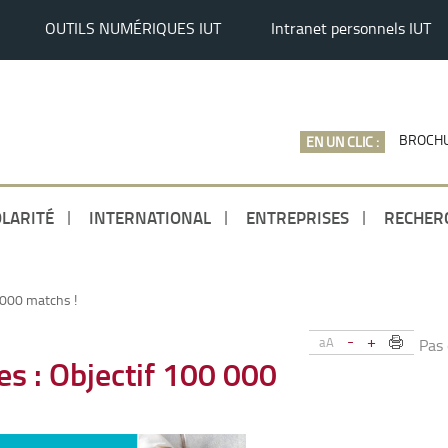
OUTILS NUMÉRIQUES IUT
Intranet personnels IUT
BROCHU
EN UN CLIC :
LARITÉ
INTERNATIONAL
ENTREPRISES
RECHER
 000 matchs !
-
+
aA
Pas
es : Objectif 100 000