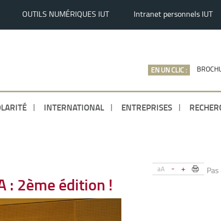
OUTILS NUMÉRIQUES IUT
Intranet personnels IUT
BROCHU
EN UN CLIC :
LARITÉ
INTERNATIONAL
ENTREPRISES
RECHER
-
+
aA
Pas
 : 2ème édition !