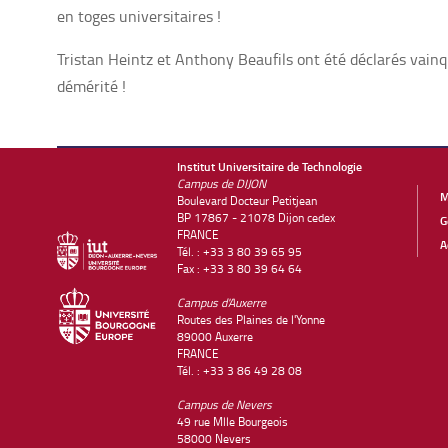
en toges universitaires !
Tristan Heintz et Anthony Beaufils ont été déclarés vainq
démérité !
Institut Universitaire de Technologie
Campus de DIJON
M
Boulevard Docteur Petitjean
BP 17867 - 21078 Dijon cedex
G
FRANCE
A
Tél. : +33 3 80 39 65 95
Fax : +33 3 80 39 64 64
Campus d'Auxerre
Routes des Plaines de l'Yonne
89000 Auxerre
FRANCE
Tél. : +33 3 86 49 28 08
Campus de Nevers
49 rue Mlle Bourgeois
58000 Nevers