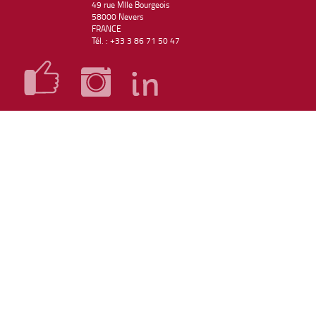
49 rue Mlle Bourgeois
58000 Nevers
FRANCE
Tél. : +33 3 86 71 50 47