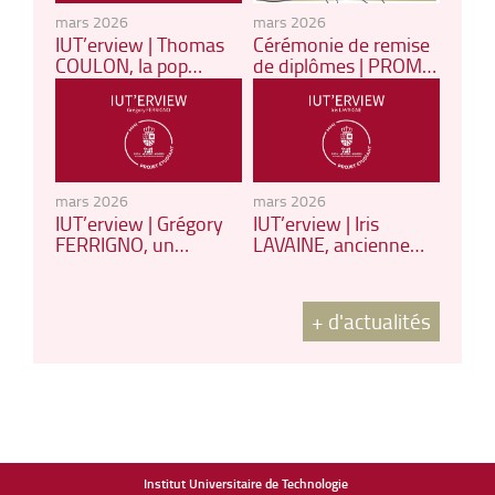
mars 2026
mars 2026
IUT’erview | Thomas
Cérémonie de remise
COULON, la pop
de diplômes | PROMO
culture n’a aucun
2025
secret pour lui
mars 2026
mars 2026
IUT’erview | Grégory
IUT’erview | Iris
FERRIGNO, un
LAVAINE, ancienne
parcours hors du
étudiante en MMI
commun
devenue vidéaste
+ d'actualités
Institut Universitaire de Technologie