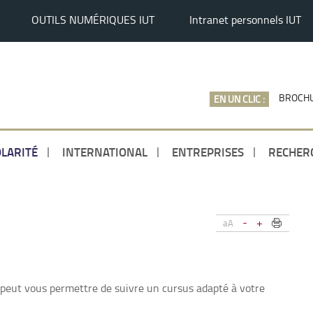
OUTILS NUMÉRIQUES IUT
Intranet personnels IUT
BROCHU
EN UN CLIC :
LARITÉ
INTERNATIONAL
ENTREPRISES
RECHER
-
+
aA
 peut vous permettre de suivre un cursus adapté à votre