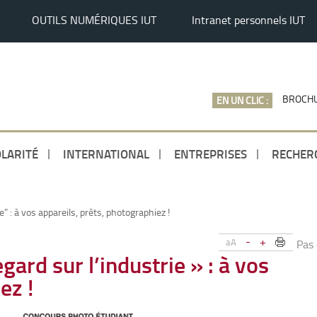
OUTILS NUMÉRIQUES IUT
Intranet personnels IUT
BROCHU
EN UN CLIC :
LARITÉ
INTERNATIONAL
ENTREPRISES
RECHER
” : à vos appareils, prêts, photographiez !
-
+
aA
Pas
ard sur l’industrie » : à vos
ez !