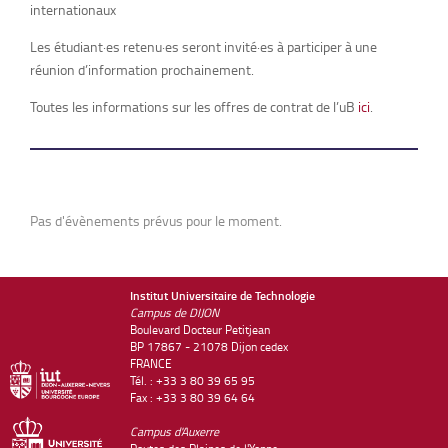
internationaux
Les étudiant·es retenu·es seront invité·es à participer à une
réunion d’information prochainement.
Toutes les informations sur les offres de contrat de l’uB
ici
.
Pas d'évènements prévus pour le moment.
Institut Universitaire de Technologie
Campus de DIJON
Boulevard Docteur Petitjean
BP 17867 - 21078 Dijon cedex
FRANCE
Tél. : +33 3 80 39 65 95
Fax : +33 3 80 39 64 64
Campus d'Auxerre