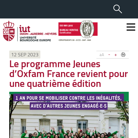
-
+
12 SEP 2023
aA
Le programme Jeunes
d’Oxfam France revient pour
une quatrième édition