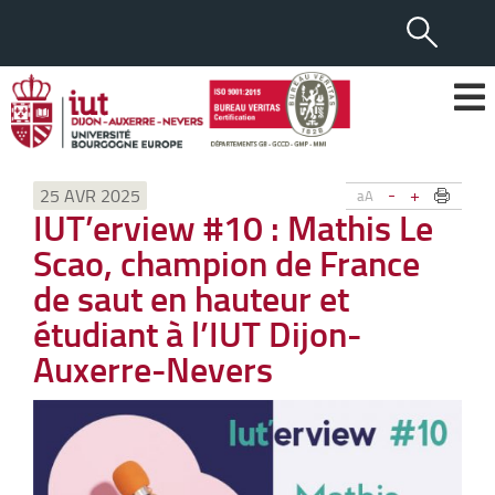
-
+
25 AVR 2025
aA
IUT’erview #10 : Mathis Le
Scao, champion de France
de saut en hauteur et
étudiant à l’IUT Dijon-
Auxerre-Nevers