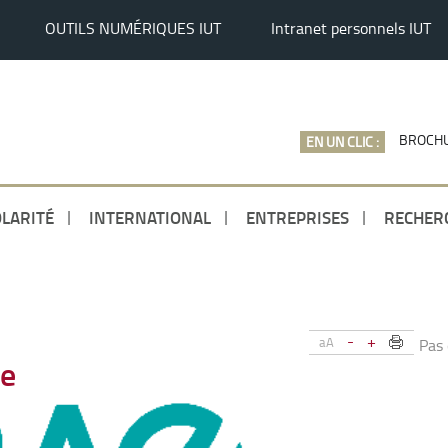
OUTILS NUMÉRIQUES IUT
Intranet personnels IUT
BROCHU
EN UN CLIC :
LARITÉ
INTERNATIONAL
ENTREPRISES
RECHER
-
+
aA
Pas
de