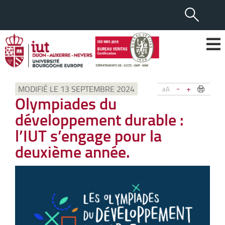
-
+
MODIFIÉ LE 13 SEPTEMBRE 2024
aA
Olympiades du
développement durable :
l’IUT s’engage pour la
deuxième année.