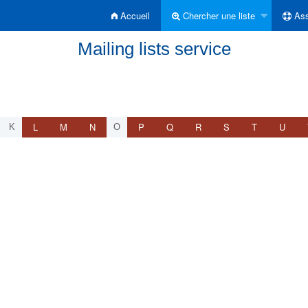
Accueil
Chercher une liste
Ass
Mailing lists service
L
M
N
P
Q
R
S
T
U
K
O