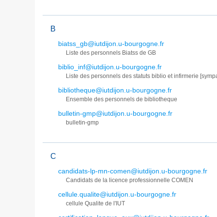
B
biatss_gb@iutdijon.u-bourgogne.fr
Liste des personnels Biatss de GB
biblio_inf@iutdijon.u-bourgogne.fr
Liste des personnels des statuts biblio et infirmerie [symp
bibliotheque@iutdijon.u-bourgogne.fr
Ensemble des personnels de bibliotheque
bulletin-gmp@iutdijon.u-bourgogne.fr
bulletin-gmp
C
candidats-lp-mn-comen@iutdijon.u-bourgogne.fr
Candidats de la licence professionnelle COMEN
cellule.qualite@iutdijon.u-bourgogne.fr
cellule Qualite de l'IUT