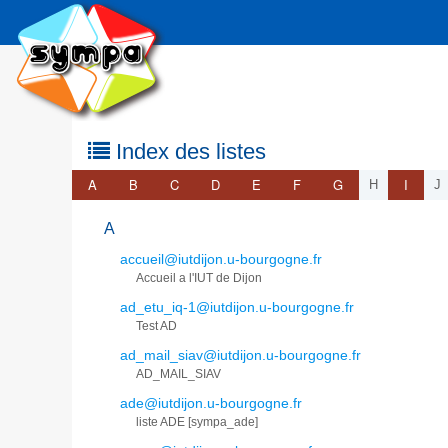
Index des listes
A
B
C
D
E
F
G
I
H
J
A
accueil@iutdijon.u-bourgogne.fr
Accueil a l'IUT de Dijon
ad_etu_iq-1@iutdijon.u-bourgogne.fr
Test AD
ad_mail_siav@iutdijon.u-bourgogne.fr
AD_MAIL_SIAV
ade@iutdijon.u-bourgogne.fr
liste ADE [sympa_ade]