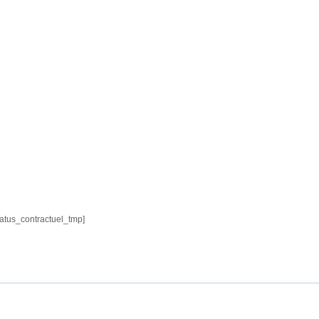
atus_contractuel_tmp]