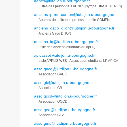
aenes@iutdijon.u-bourgogne.fr
Listes des personnels AENES [sympa_status_AENES]
anciens-lp-mn-comen@iutdijon.u-bourgogne.fr
Anciens de la licence professionnelle COMEN
anciens_gaco_dijon@iutdijon.u-bourgogne.fr
Anciens Gaco DIJON
anciens_iq@iutdijon.u-bourgogne.fr
Liste des anciens etudiants du dpt IQ
apicasso@iutdijon.u-bourgogne.fr
Liste APPLIS WEB - Association etudiants LP APICA
asso.gaco@iutdijon.u-bourgogne.fr
Association GACO
asso.gb@iutdijon.u-bourgogne.fr
Association GB
asso.gccd@iutdijon.u-bourgogne.fr
Association GCCD
asso.gea@iutdijon.u-bourgogne.fr
Association GEA
asso.gmp@iutdijon.u-bourgogne.fr