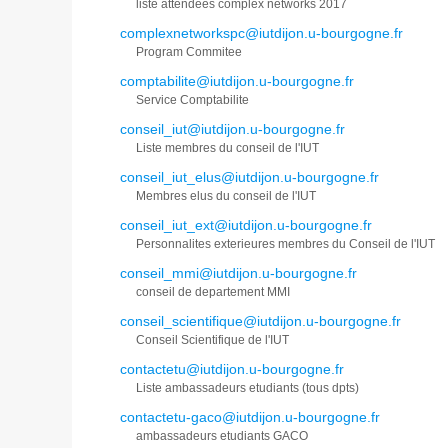
liste attendees complex networks 2017
complexnetworkspc@iutdijon.u-bourgogne.fr
Program Commitee
comptabilite@iutdijon.u-bourgogne.fr
Service Comptabilite
conseil_iut@iutdijon.u-bourgogne.fr
Liste membres du conseil de l'IUT
conseil_iut_elus@iutdijon.u-bourgogne.fr
Membres elus du conseil de l'IUT
conseil_iut_ext@iutdijon.u-bourgogne.fr
Personnalites exterieures membres du Conseil de l'IUT
conseil_mmi@iutdijon.u-bourgogne.fr
conseil de departement MMI
conseil_scientifique@iutdijon.u-bourgogne.fr
Conseil Scientifique de l'IUT
contactetu@iutdijon.u-bourgogne.fr
Liste ambassadeurs etudiants (tous dpts)
contactetu-gaco@iutdijon.u-bourgogne.fr
ambassadeurs etudiants GACO