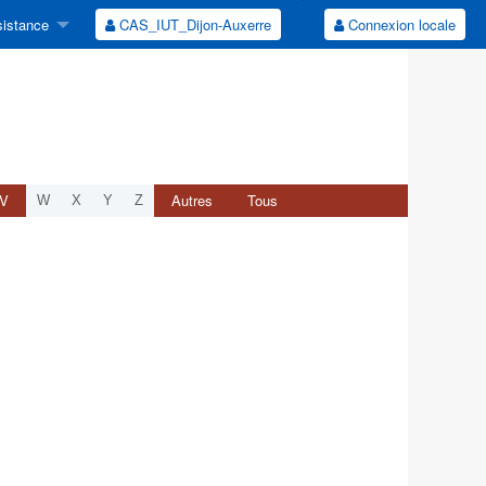
istance
CAS_IUT_Dijon-Auxerre
Connexion locale
V
Autres
Tous
W
X
Y
Z