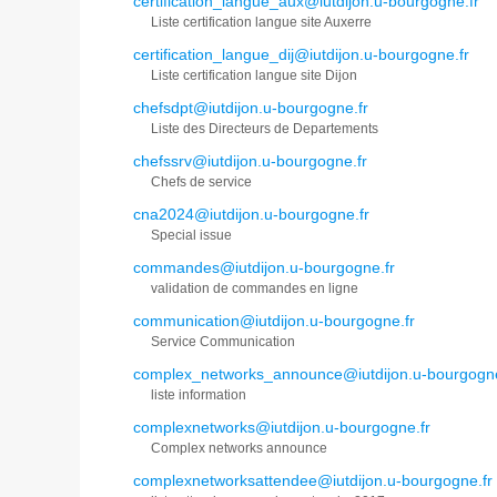
certification_langue_aux@iutdijon.u-bourgogne.fr
Liste certification langue site Auxerre
certification_langue_dij@iutdijon.u-bourgogne.fr
Liste certification langue site Dijon
chefsdpt@iutdijon.u-bourgogne.fr
Liste des Directeurs de Departements
chefssrv@iutdijon.u-bourgogne.fr
Chefs de service
cna2024@iutdijon.u-bourgogne.fr
Special issue
commandes@iutdijon.u-bourgogne.fr
validation de commandes en ligne
communication@iutdijon.u-bourgogne.fr
Service Communication
complex_networks_announce@iutdijon.u-bourgogne
liste information
complexnetworks@iutdijon.u-bourgogne.fr
Complex networks announce
complexnetworksattendee@iutdijon.u-bourgogne.fr