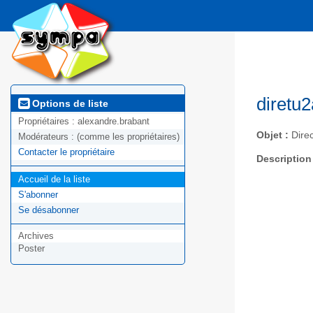
diretu
Options de liste
Propriétaires :
alexandre.brabant
Objet :
Dire
Modérateurs :
(comme les propriétaires)
Contacter le propriétaire
Description
Accueil de la liste
S'abonner
Se désabonner
Archives
Poster