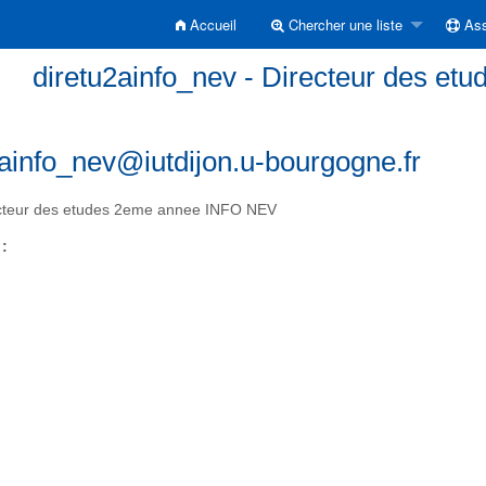
Accueil
Chercher une liste
Ass
diretu2ainfo_nev - Directeur des e
2ainfo_nev@iutdijon.u-bourgogne.fr
cteur des etudes 2eme annee INFO NEV
 :