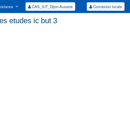
istance
CAS_IUT_Dijon-Auxerre
Connexion locale
des etudes ic but 3