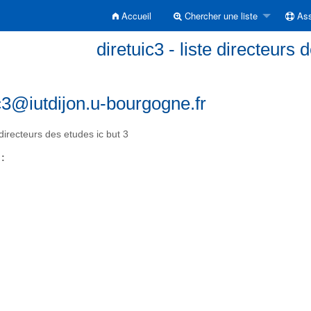
Accueil
Chercher une liste
Ass
diretuic3 - liste directeurs 
c3@iutdijon.u-bourgogne.fr
 directeurs des etudes ic but 3
 :