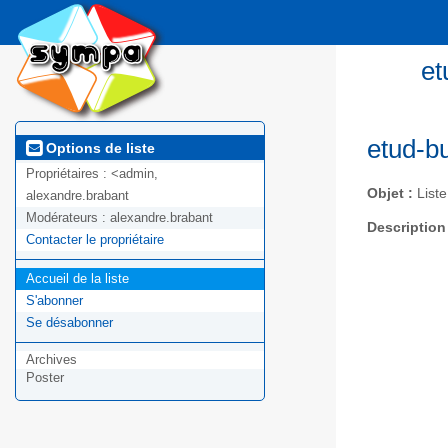
et
etud-b
Options de liste
Propriétaires :
<admin,
Objet :
List
alexandre.brabant
Modérateurs :
alexandre.brabant
Description
Contacter le propriétaire
Accueil de la liste
S'abonner
Se désabonner
Archives
Poster