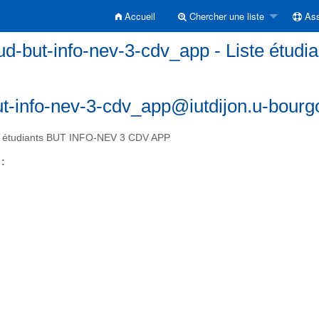
Accueil
Chercher une liste
Ass
ud-but-info-nev-3-cdv_app - Liste ét
ut-info-nev-3-cdv_app@iutdijon.u-bourg
e étudiants BUT INFO-NEV 3 CDV APP
 :