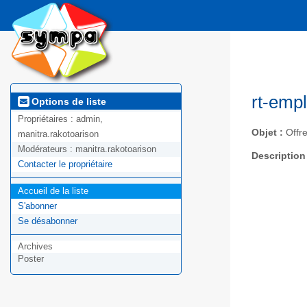
rt-emp
Options de liste
Propriétaires :
admin,
Objet :
Offre
manitra.rakotoarison
Modérateurs :
manitra.rakotoarison
Description
Contacter le propriétaire
Accueil de la liste
S'abonner
Se désabonner
Archives
Poster