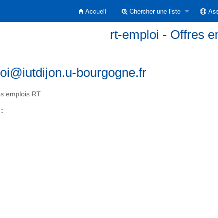
Accueil
Chercher une liste
Ass
rt-emploi - Offres 
loi@iutdijon.u-bourgogne.fr
s emplois RT
 :