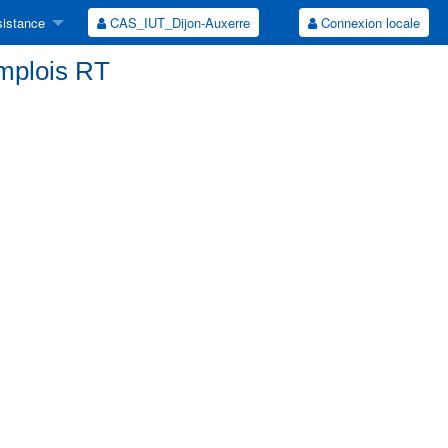
istance
CAS_IUT_Dijon-Auxerre
Connexion locale
emplois RT