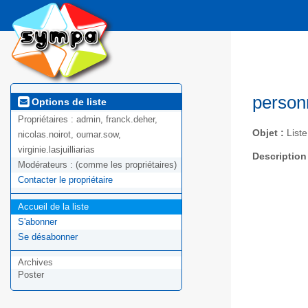
person
Options de liste
Propriétaires :
admin, franck.deher,
Objet :
Liste
nicolas.noirot, oumar.sow,
virginie.lasjuilliarias
Description
Modérateurs :
(comme les propriétaires)
Contacter le propriétaire
Accueil de la liste
S'abonner
Se désabonner
Archives
Poster