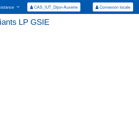
istance
CAS_IUT_Dijon-Auxerre
Connexion locale
udiants LP GSIE