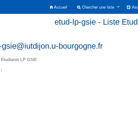
Accueil
Chercher une liste
Ass
etud-lp-gsie - Liste Et
-gsie@iutdijon.u-bourgogne.fr
 Etudiants LP GSIE
 :