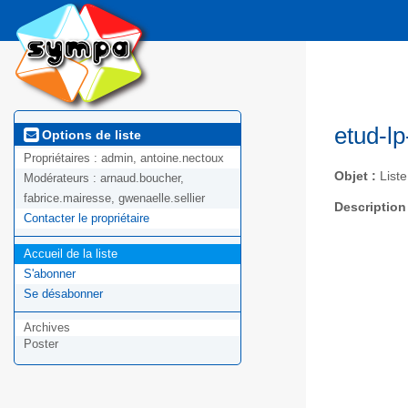
etud-lp
Options de liste
Propriétaires :
admin, antoine.nectoux
Objet :
Liste
Modérateurs :
arnaud.boucher,
fabrice.mairesse, gwenaelle.sellier
Description
Contacter le propriétaire
Accueil de la liste
S'abonner
Se désabonner
Archives
Poster