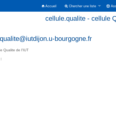
Accueil
Chercher une liste
Ass
cellule.qualite - cellule 
.qualite@iutdijon.u-bourgogne.fr
le Qualite de l'IUT
 :