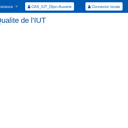
istance
CAS_IUT_Dijon-Auxerre
Connexion locale
Qualite de l'IUT