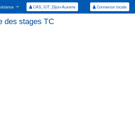
istance
CAS_IUT_Dijon-Auxerre
Connexion locale
e des stages TC