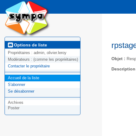
rpstag
Options de liste
Propriétaires :
admin, olivier.leroy
Objet :
Resp
Modérateurs :
(comme les propriétaires)
Contacter le propriétaire
Description
Accueil de la liste
S'abonner
Se désabonner
Archives
Poster