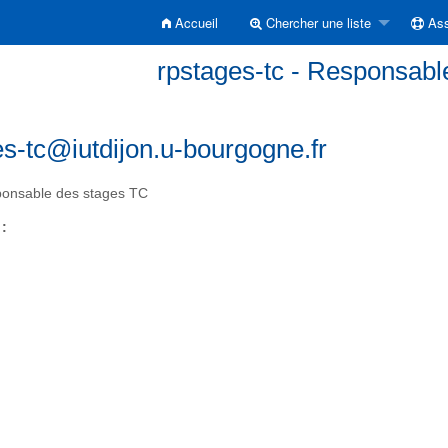
Accueil
Chercher une liste
Ass
rpstages-tc - Responsabl
es-tc@iutdijon.u-bourgogne.fr
onsable des stages TC
 :