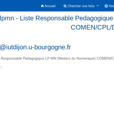
Accueil
Chercher une liste
Ass
plpmn - Liste Responsable Pedagogique
COMEN/CPL/
@iutdijon.u-bourgogne.fr
e Responsable Pedagogique LP MN (Metiers du Numerique) COMEN/
 :