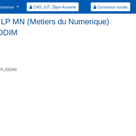
istance
CAS_IUT_Dijon-Auxerre
Connexion locale
 LP MN (Metiers du Numerique)
DDIM
CPL/DDIM