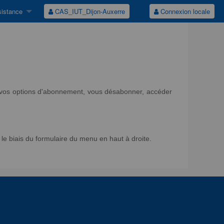
istance
CAS_IUT_Dijon-Auxerre
Connexion locale
ir vos options d'abonnement, vous désabonner, accéder
e biais du formulaire du menu en haut à droite.