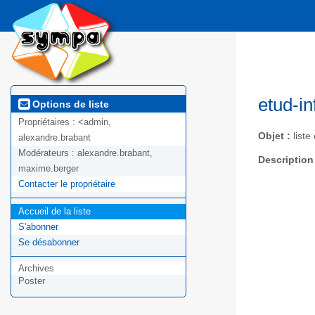
etud-in
Options de liste
Propriétaires :
<admin,
Objet :
liste
alexandre.brabant
Modérateurs :
alexandre.brabant,
Description
maxime.berger
Contacter le propriétaire
Accueil de la liste
S'abonner
Se désabonner
Archives
Poster