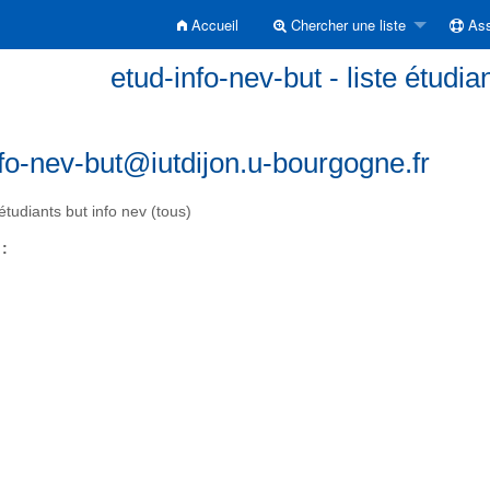
Accueil
Chercher une liste
Ass
etud-info-nev-but - liste étudia
fo-nev-but@iutdijon.u-bourgogne.fr
 étudiants but info nev (tous)
 :