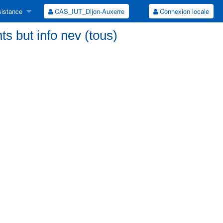
istance
CAS_IUT_Dijon-Auxerre
Connexion locale
nts but info nev (tous)