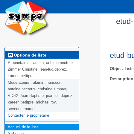
etud
etud-b
Options de liste
Propriétaires :
admin, antoine.nectoux,
Objet :
Liste
Zimmer Christine, jean-luc.deprez,
kareen.petitpre
Description
Modérateurs :
alamin.mansouri,
antoine.nectoux, christine.zimmer,
VIOIX Jean-Baptiste, jean-luc.deprez,
kareen.petitpre, michael.roy,
severine.marcel
Contacter le propriétaire
Accueil de la liste
S'abonner