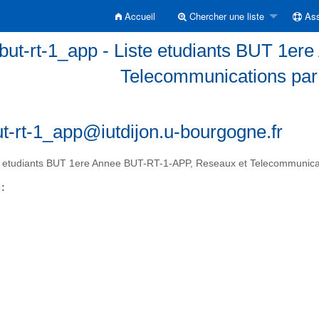
Accueil
Chercher une liste
Ass
-but-rt-1_app - Liste etudiants BUT 1e
Telecommunications par
ut-rt-1_app@iutdijon.u-bourgogne.fr
 etudiants BUT 1ere Annee BUT-RT-1-APP, Reseaux et Telecommunicat
 :