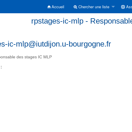
Accueil
Chercher une liste
Ass
rpstages-ic-mlp - Responsabl
es-ic-mlp@iutdijon.u-bourgogne.fr
onsable des stages IC MLP
 :