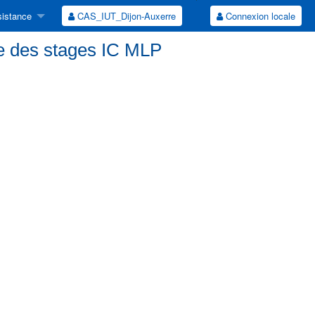
istance
CAS_IUT_Dijon-Auxerre
Connexion locale
e des stages IC MLP