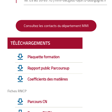
Tél.
03 80 39 65 70
|
mmi-sec@iut-dijon.u-bourgogne.fr
Consultez les contacts du département MMI
TÉLÉCHARGEMENTS
Plaquette formation
Rapport public Parcoursup
Coefficients des matières
Fiches RNCP
Parcours CN