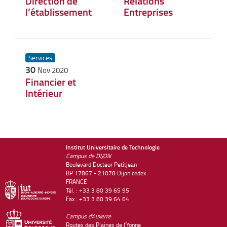
Direction de
Relations
l’établissement
Entreprises
Services
30
Nov 2020
Financier et
Intérieur
Institut Universitaire de Technologie
Campus de DIJON
Boulevard Docteur Petitjean
BP 17867 - 21078 Dijon cedex
FRANCE
Tél. : +33 3 80 39 65 95
Fax : +33 3 80 39 64 64
Campus d'Auxerre
Routes des Plaines de l'Yonne