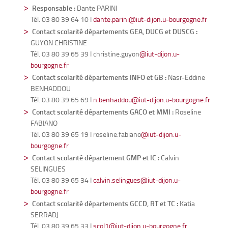
Responsable
:
Dante PARINI
Tél. 03 80 39 64 10 I
dante.parini
@iut-dijon.u-bourgogne.fr
Contact scolarité départements GEA, DUCG et DUSCG
:
GUYON CHRISTINE
Tél. 03 80 39 65 39 I christine.guyon
@iut-dijon.u-
bourgogne.fr
Contact scolarité départements INFO et GB
:
Nasr-Eddine
BENHADDOU
Tél. 03 80 39 65 69 I
n.benhaddou
@iut-dijon.u-bourgogne.fr
Contact scolarité départements GACO et MMI
:
Roseline
FABIANO
Tél. 03 80 39 65 19 I roseline.fabiano
@iut-dijon.u-
bourgogne.fr
Contact scolarité département GMP et IC
:
Calvin
SELINGUES
Tél. 03 80 39 65 34 I
calvin.selingues
@iut-dijon.u-
bourgogne.fr
Contact scolarité départements GCCD, RT et TC
:
Katia
SERRADJ
Tél. 03 80 39 65 33 I
scol1@iut-dijon.u-bourgogne.fr