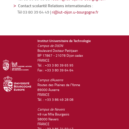
Contact scolarité Relations internationales
:
Tél 03 80 39 64 49 |
ri@iut-dijon.u-bourgogne.fr
Institut Universitaire de Technologie
Campus de DIJON
Boulevard Docteur Petitjean
BP 17867 - 21078 Dijon cedex
FRANCE
Tél. : +33 3 80 39 65 95
Fax : +33 3 80 39 64 64
Campus d'Auxerre
Routes des Plaines de l'Yonne
89000 Auxerre
FRANCE
Tél. : +33 3 86 49 28 08
Campus de Nevers
49 rue Mlle Bourgeois
58000 Nevers
FRANCE
Tél. : +33 3 86 71 50 47