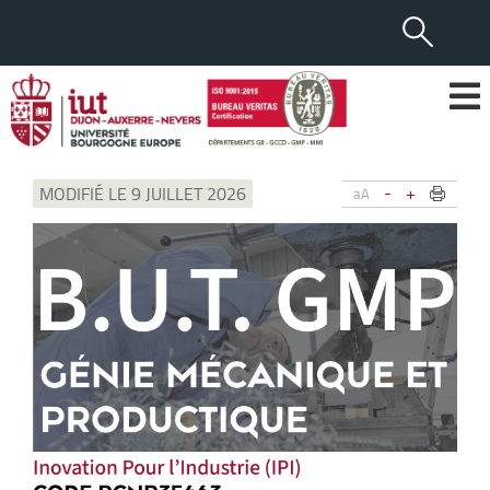
-
+
MODIFIÉ LE 9 JUILLET 2026
aA