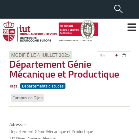
-
+
MODIFIÉ LE 4 JUILLET 2025
aA
Département Génie
Mécanique et Productique
Tags :
Départements d'études
Campus de Dijon
Adresse :
Département Génie Mécanique et Productique
IUT Dijon-Auxerre-Nevers