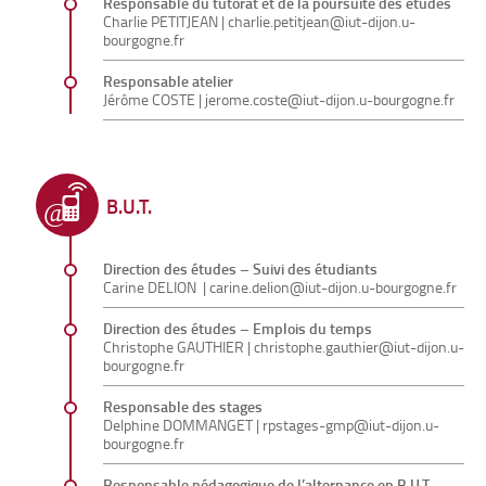
Responsable du tutorat et de la poursuite des études
Charlie PETITJEAN |
charlie.petitjean@iut-dijon.u-
bourgogne.fr
Responsable atelier
Jérôme COSTE |
jerome.coste@iut-dijon.u-bourgogne.fr
B.U.T.
Direction des études – Suivi des étudiants
Carine DELION
|
carine.delion@iut-dijon.u-bourgogne.fr
Direction des études – Emplois du temps
Christophe GAUTHIER
|
christophe.gauthier@iut-dijon.u-
bourgogne.fr
Responsable des stages
Delphine DOMMANGET |
rpstages-gmp@iut-dijon.u-
bourgogne.fr
Responsable pédagogique de l’alternance en B.U.T.