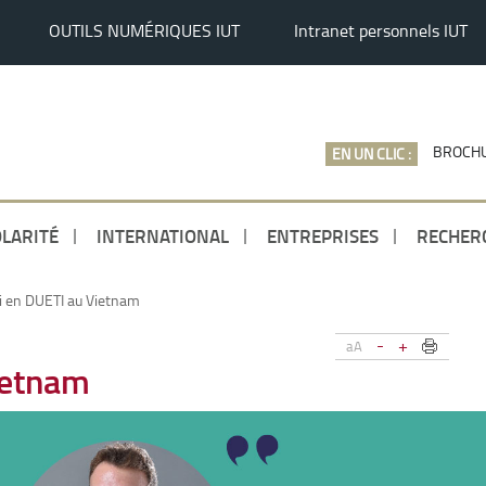
OUTILS NUMÉRIQUES IUT
Intranet personnels IUT
BROCHU
EN UN CLIC :
LARITÉ
INTERNATIONAL
ENTREPRISES
RECHER
ti en DUETI au Vietnam
-
+
aA
ietnam