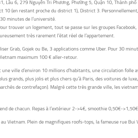
à B1, Lầu 6, 279 Nguyễn Tri Phương, Phường 5, Quận 10, Thành phố
t 10 (en restant proche du district 1), District 3. Personnellement, 
 30 minutes de l’université.
 Pour trouver un logement, tout se passe sur les groupes Facebook
eureusement très rarement l’état réel de l’appartement.
utiliser Grab, Gojek ou Be, 3 applications comme Uber. Pour 30 min
 Vietnam maximum 100 € aller-retour.
ne ville d’environ 10 millions d’habitants, une circulation folle 
us grands, plus jolis et plus chers qu’à Paris, des voitures de luxe
hés de contrefaçon). Malgré cette très grande ville, les vietnamie
épend de chacun. Repas à l’extérieur 2->4€, smoothie 0,50€->1,50
fête au Vietnam. Plein de magnifiques roofs-tops, la fameuse rue Bui