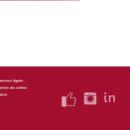
entions légales
estion des cookies
dmin