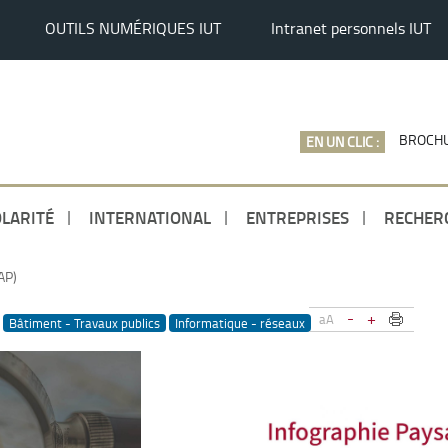
OUTILS NUMÉRIQUES IUT
Intranet personnels IUT
BROCHU
EN UN CLIC :
LARITÉ
INTERNATIONAL
ENTREPRISES
RECHER
AP)
-
+
aA
Bâtiment - Travaux publics
Informatique - réseaux