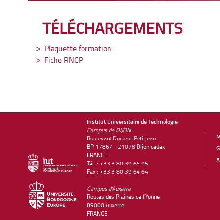
TÉLÉCHARGEMENTS
Plaquette formation
Fiche RNCP
Institut Universitaire de Technologie
Campus de DIJON
M
Boulevard Docteur Petitjean
BP 17867 - 21078 Dijon cedex
G
FRANCE
A
Tél. : +33 3 80 39 65 95
Fax : +33 3 80 39 64 64
Campus d'Auxerre
Routes des Plaines de l'Yonne
89000 Auxerre
FRANCE